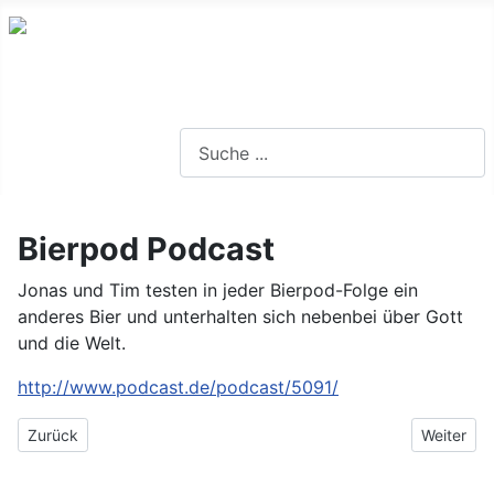
Eine Frage der Ähre...
Suchen
Bierpod Podcast
Jonas und Tim testen in jeder Bierpod-Folge ein
anderes Bier und unterhalten sich nebenbei über Gott
und die Welt.
http://www.podcast.de/podcast/5091/
Vorheriger Beitrag: 250 Jahre Guinness Bier
Nächster 
Zurück
Weiter